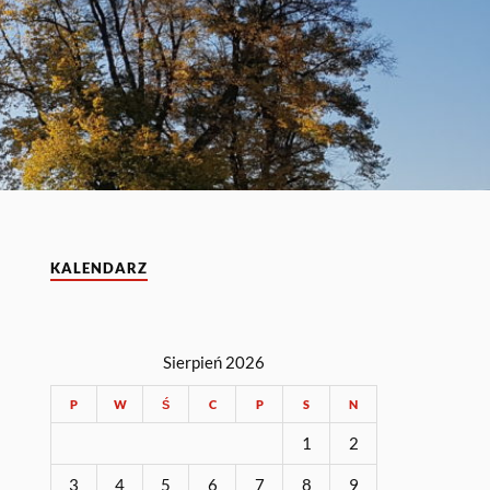
KALENDARZ
Sierpień 2026
P
W
Ś
C
P
S
N
1
2
3
4
5
6
7
8
9