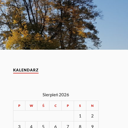
KALENDARZ
Sierpień 2026
P
W
Ś
C
P
S
N
1
2
3
4
5
6
7
8
9