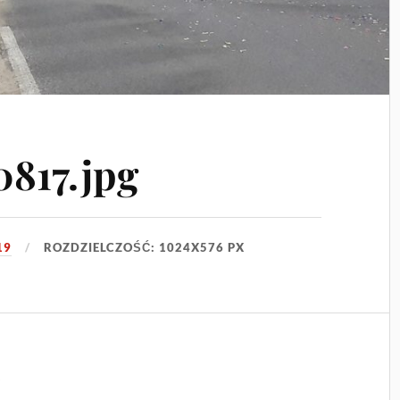
817.jpg
19
ROZDZIELCZOŚĆ: 1024X576 PX
z