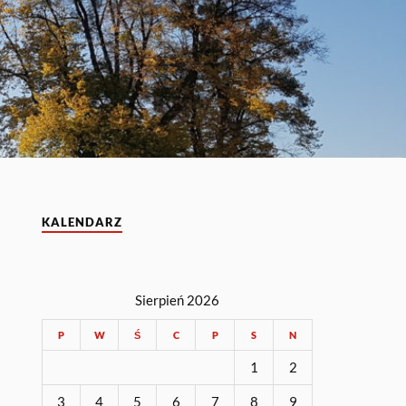
KALENDARZ
Sierpień 2026
P
W
Ś
C
P
S
N
1
2
3
4
5
6
7
8
9