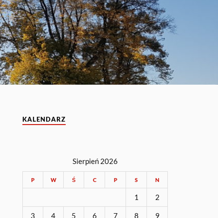
KALENDARZ
Sierpień 2026
P
W
Ś
C
P
S
N
1
2
3
4
5
6
7
8
9