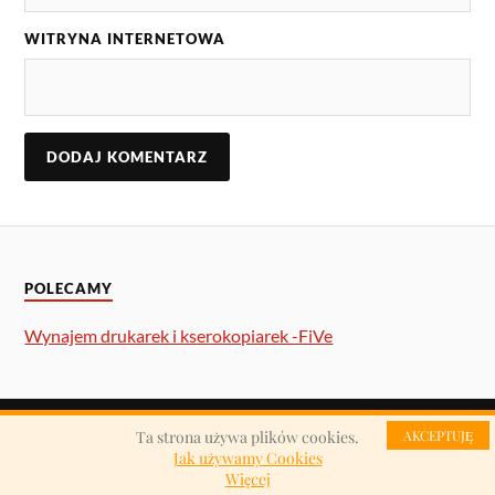
WITRYNA INTERNETOWA
POLECAMY
Wynajem drukarek i kserokopiarek -FiVe
Ta strona używa plików cookies.
AKCEPTUJĘ
&
OPARTE NA
WORDPRESS
THEME BY
ANDERS NORÉN
Jak używamy Cookies
Więcej